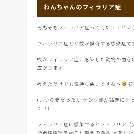
わんちゃんのフィラリア症
そもそもフィラリア症って何だ？？とい
フィラリア症とか蚊が媒介する感染症で
蚊がフィラリア症に感染した動物の血を
広がります
考えただけでも気持ち悪いですね〜
蚊
(いつの夏だったか デング熱が話題にな
です)
フィラリア症に感染するとフィラリア（
液循環障害を起こし最悪の場合 死をも